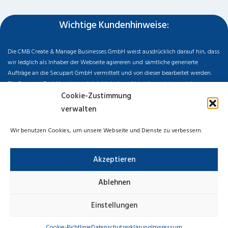
Wichtige Kundenhinweise:
Die CMB Create & Manage Businesses GmbH weist ausdrücklich darauf hin, dass
wir ledglich als Inhaber der Webseite agiereren und sämtliche generierte
Aufträge an die Secupart GmbH vermittelt und von dieser bearbeitet werden.
Die Secupart GmbH weist nachdrücklich darauf hin, dass wir in manchen
Ortschaften keine Zweigstelle haben, sondern die gewünschten Services als
Cookie-Zustimmung
mobiler Dienstleister zu unserem fairen Ortstarif bieten. Neben eigenen
verwalten
Monteuren arbeiten wir in Ausnahmen auch mit regionalen Partnern
zusammen, an die wir den Auftrag dann weiter vermitteln. Im Falle eines
Wir benutzen Cookies, um unsere Webseite und Dienste zu verbessern.
vermittelten Auftrages können wir nicht für die Schnelligkeit, Qualität und Preise
der Fremdfirmen haften. Haftungsansprüche sind direkt gegenüber der
Akzeptieren
Kooperationsfirma vor Ort zu stellen und nicht an uns zu richten. Entnehmen Sie
die Daten und die Preise des Partners bitte dem Auftragsformular, welches Sie
vor Ort ausgehändigt bekommen.
Ablehnen
Impressum
Datenschutzerklärung
Cookie-Richtlinie
Einstellungen
Haftungsausschluss
Cookie-Richtlinie
Datenschutzerklärung
Impressum