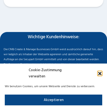
Wichtige Kundenhinweise:
Die CMB Create & Manage Businesses GmbH weist ausdrücklich darauf hin, dass
wir ledglich als Inhaber der Webseite agiereren und sämtliche generierte
Aufträge an die Secupart GmbH vermittelt und von dieser bearbeitet werden.
Die Secupart GmbH weist nachdrücklich darauf hin, dass wir in manchen
Ortschaften keine Zweigstelle haben, sondern die gewünschten Services als
Cookie-Zustimmung
mobiler Dienstleister zu unserem fairen Ortstarif bieten. Neben eigenen
verwalten
Monteuren arbeiten wir in Ausnahmen auch mit regionalen Partnern
zusammen, an die wir den Auftrag dann weiter vermitteln. Im Falle eines
Wir benutzen Cookies, um unsere Webseite und Dienste zu verbessern.
vermittelten Auftrages können wir nicht für die Schnelligkeit, Qualität und Preise
der Fremdfirmen haften. Haftungsansprüche sind direkt gegenüber der
Akzeptieren
Kooperationsfirma vor Ort zu stellen und nicht an uns zu richten. Entnehmen Sie
die Daten und die Preise des Partners bitte dem Auftragsformular, welches Sie