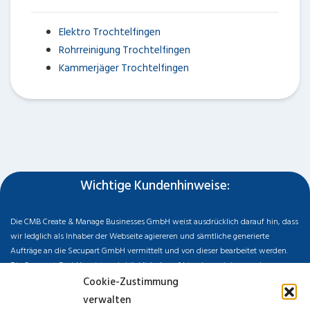
Elektro Trochtelfingen
Rohrreinigung Trochtelfingen
Kammerjäger Trochtelfingen
Wichtige Kundenhinweise:
Die CMB Create & Manage Businesses GmbH weist ausdrücklich darauf hin, dass
wir ledglich als Inhaber der Webseite agiereren und sämtliche generierte
Aufträge an die Secupart GmbH vermittelt und von dieser bearbeitet werden.
Die Secupart GmbH weist nachdrücklich darauf hin, dass wir in manchen
Ortschaften keine Zweigstelle haben, sondern die gewünschten Services als
Cookie-Zustimmung
mobiler Dienstleister zu unserem fairen Ortstarif bieten. Neben eigenen
verwalten
Monteuren arbeiten wir in Ausnahmen auch mit regionalen Partnern