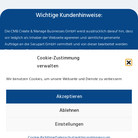
Wichtige Kundenhinweise:
Die CMB Create & Manage Businesses GmbH weist ausdrücklich darauf hin, dass
wir ledglich als Inhaber der Webseite agiereren und sämtliche generierte
Aufträge an die Secupart GmbH vermittelt und von dieser bearbeitet werden.
Die Secupart GmbH weist nachdrücklich darauf hin, dass wir in manchen
Ortschaften keine Zweigstelle haben, sondern die gewünschten Services als
Cookie-Zustimmung
mobiler Dienstleister zu unserem fairen Ortstarif bieten. Neben eigenen
verwalten
Monteuren arbeiten wir in Ausnahmen auch mit regionalen Partnern
zusammen, an die wir den Auftrag dann weiter vermitteln. Im Falle eines
Wir benutzen Cookies, um unsere Webseite und Dienste zu verbessern.
vermittelten Auftrages können wir nicht für die Schnelligkeit, Qualität und Preise
der Fremdfirmen haften. Haftungsansprüche sind direkt gegenüber der
Akzeptieren
Kooperationsfirma vor Ort zu stellen und nicht an uns zu richten. Entnehmen Sie
die Daten und die Preise des Partners bitte dem Auftragsformular, welches Sie
vor Ort ausgehändigt bekommen.
Ablehnen
Impressum
Datenschutzerklärung
Cookie-Richtlinie
Einstellungen
Haftungsausschluss
Cookie-Richtlinie
Datenschutzerklärung
Impressum