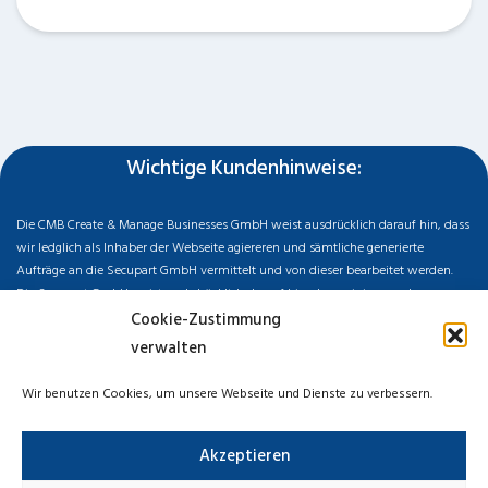
Wichtige Kundenhinweise:
Die CMB Create & Manage Businesses GmbH weist ausdrücklich darauf hin, dass
wir ledglich als Inhaber der Webseite agiereren und sämtliche generierte
Aufträge an die Secupart GmbH vermittelt und von dieser bearbeitet werden.
Die Secupart GmbH weist nachdrücklich darauf hin, dass wir in manchen
Ortschaften keine Zweigstelle haben, sondern die gewünschten Services als
Cookie-Zustimmung
mobiler Dienstleister zu unserem fairen Ortstarif bieten. Neben eigenen
verwalten
Monteuren arbeiten wir in Ausnahmen auch mit regionalen Partnern
zusammen, an die wir den Auftrag dann weiter vermitteln. Im Falle eines
Wir benutzen Cookies, um unsere Webseite und Dienste zu verbessern.
vermittelten Auftrages können wir nicht für die Schnelligkeit, Qualität und Preise
der Fremdfirmen haften. Haftungsansprüche sind direkt gegenüber der
Akzeptieren
Kooperationsfirma vor Ort zu stellen und nicht an uns zu richten. Entnehmen Sie
die Daten und die Preise des Partners bitte dem Auftragsformular, welches Sie