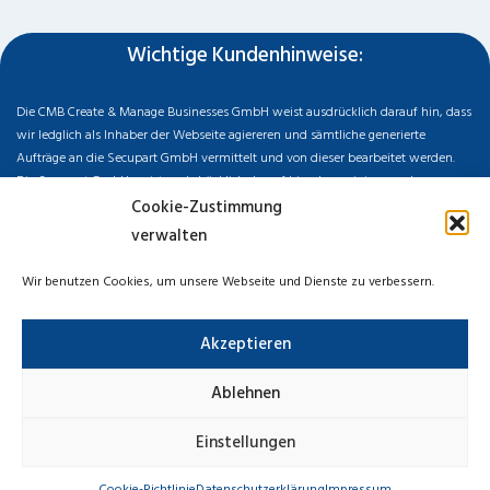
Wichtige Kundenhinweise:
Die CMB Create & Manage Businesses GmbH weist ausdrücklich darauf hin, dass
wir ledglich als Inhaber der Webseite agiereren und sämtliche generierte
Aufträge an die Secupart GmbH vermittelt und von dieser bearbeitet werden.
Die Secupart GmbH weist nachdrücklich darauf hin, dass wir in manchen
Ortschaften keine Zweigstelle haben, sondern die gewünschten Services als
Cookie-Zustimmung
mobiler Dienstleister zu unserem fairen Ortstarif bieten. Neben eigenen
verwalten
Monteuren arbeiten wir in Ausnahmen auch mit regionalen Partnern
zusammen, an die wir den Auftrag dann weiter vermitteln. Im Falle eines
Wir benutzen Cookies, um unsere Webseite und Dienste zu verbessern.
vermittelten Auftrages können wir nicht für die Schnelligkeit, Qualität und Preise
der Fremdfirmen haften. Haftungsansprüche sind direkt gegenüber der
Akzeptieren
Kooperationsfirma vor Ort zu stellen und nicht an uns zu richten. Entnehmen Sie
die Daten und die Preise des Partners bitte dem Auftragsformular, welches Sie
vor Ort ausgehändigt bekommen.
Ablehnen
Impressum
Datenschutzerklärung
Cookie-Richtlinie
Einstellungen
Haftungsausschluss
Cookie-Richtlinie
Datenschutzerklärung
Impressum