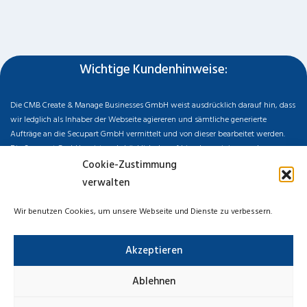
Wichtige Kundenhinweise:
Die CMB Create & Manage Businesses GmbH weist ausdrücklich darauf hin, dass
wir ledglich als Inhaber der Webseite agiereren und sämtliche generierte
Aufträge an die Secupart GmbH vermittelt und von dieser bearbeitet werden.
Die Secupart GmbH weist nachdrücklich darauf hin, dass wir in manchen
Ortschaften keine Zweigstelle haben, sondern die gewünschten Services als
Cookie-Zustimmung
mobiler Dienstleister zu unserem fairen Ortstarif bieten. Neben eigenen
verwalten
Monteuren arbeiten wir in Ausnahmen auch mit regionalen Partnern
zusammen, an die wir den Auftrag dann weiter vermitteln. Im Falle eines
Wir benutzen Cookies, um unsere Webseite und Dienste zu verbessern.
vermittelten Auftrages können wir nicht für die Schnelligkeit, Qualität und Preise
der Fremdfirmen haften. Haftungsansprüche sind direkt gegenüber der
Akzeptieren
Kooperationsfirma vor Ort zu stellen und nicht an uns zu richten. Entnehmen Sie
die Daten und die Preise des Partners bitte dem Auftragsformular, welches Sie
vor Ort ausgehändigt bekommen.
Ablehnen
Impressum
Datenschutzerklärung
Cookie-Richtlinie