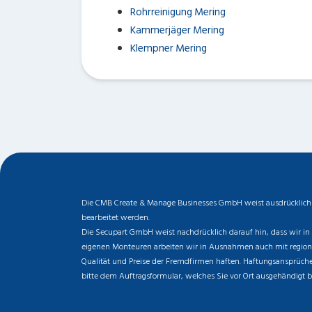
Rohrreinigung Mering
Kammerjäger Mering
Klempner Mering
Die CMB Create & Manage Businesses GmbH weist ausdrücklich da
bearbeitet werden.
Die Secupart GmbH weist nachdrücklich darauf hin, dass wir in 
eigenen Monteuren arbeiten wir in Ausnahmen auch mit regionale
Qualität und Preise der Fremdfirmen haften. Haftungsansprüche 
bitte dem Auftragsformular, welches Sie vor Ort ausgehändigt