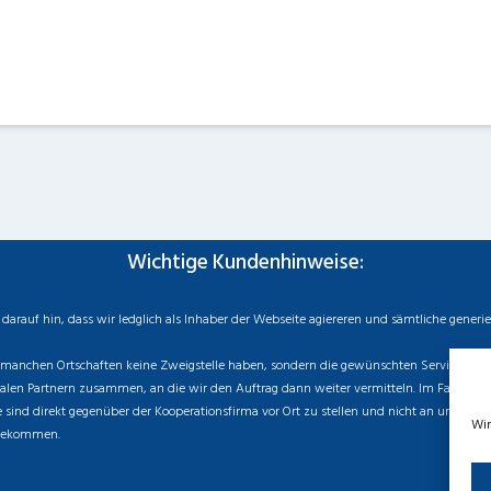
Wichtige Kundenhinweise:
rauf hin, dass wir ledglich als Inhaber der Webseite agiereren und sämtliche generi
manchen Ortschaften keine Zweigstelle haben, sondern die gewünschten Services als mo
n Partnern zusammen, an die wir den Auftrag dann weiter vermitteln. Im Falle eines v
sind direkt gegenüber der Kooperationsfirma vor Ort zu stellen und nicht an uns zu ri
Wir
 bekommen.