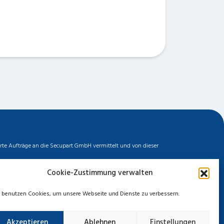
erte Aufträge an die Secupart GmbH vermittelt und von dieser
biler Dienstleister zu unserem fairen Ortstarif bieten. Neben
Cookie-Zustimmung verwalten
ermittelten Auftrages können wir nicht für die Schnelligkeit,
chten. Entnehmen Sie die Daten und die Preise des Partners
 benutzen Cookies, um unsere Webseite und Dienste zu verbessern.
Akzeptieren
Ablehnen
Einstellungen