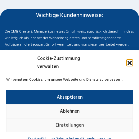
Wichtige Kundenhinweise:
Die CMB Create & Manage Businesses GmbH weist ausdrücklich darauf hin, dass
wir ledglich als Inhaber der Webseite agiereren und sämtliche generierte
Aufträge an die Secupart GmbH vermittelt und von dieser bearbeitet werden.
Die Secupart GmbH weist nachdrücklich darauf hin, dass wir in manchen
Ortschaften keine Zweigstelle haben, sondern die gewünschten Services als
Cookie-Zustimmung
mobiler Dienstleister zu unserem fairen Ortstarif bieten. Neben eigenen
verwalten
Monteuren arbeiten wir in Ausnahmen auch mit regionalen Partnern
zusammen, an die wir den Auftrag dann weiter vermitteln. Im Falle eines
Wir benutzen Cookies, um unsere Webseite und Dienste zu verbessern.
vermittelten Auftrages können wir nicht für die Schnelligkeit, Qualität und Preise
der Fremdfirmen haften. Haftungsansprüche sind direkt gegenüber der
Akzeptieren
Kooperationsfirma vor Ort zu stellen und nicht an uns zu richten. Entnehmen Sie
die Daten und die Preise des Partners bitte dem Auftragsformular, welches Sie
vor Ort ausgehändigt bekommen.
Ablehnen
Impressum
Datenschutzerklärung
Cookie-Richtlinie
Einstellungen
Haftungsausschluss
Cookie-Richtlinie
Datenschutzerklärung
Impressum