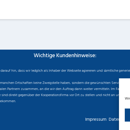
Wichtige Kundenhinweise:
rauf hin, dass wir ledglich als Inhaber der Webseite agiereren und sämtliche generi
manchen Ortschaften keine Zweigstelle haben, sondern die gewünschten Services als mo
n Partnern zusammen, an die wir den Auftrag dann weiter vermitteln. Im Falle eines v
sind direkt gegenüber der Kooperationsfirma vor Ort zu stellen und nicht an uns zu ri
Wir
 bekommen.
Impressum
Datenschut