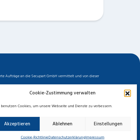
erte Aufträge an die Secupart GmbH vermittelt und von dieser
biler Dienstleister zu unserem fairen Ortstarif bieten. Neben
Cookie-Zustimmung verwalten
ermittelten Auftrages können wir nicht für die Schnelligkeit,
chten. Entnehmen Sie die Daten und die Preise des Partners
 benutzen Cookies, um unsere Webseite und Dienste zu verbessern.
Akzeptieren
Ablehnen
Einstellungen
zerklärung
Cookie-Richtlinie
Haftungsausschluss
Cookie-Richtlinie
Datenschutzerklärung
Impressum