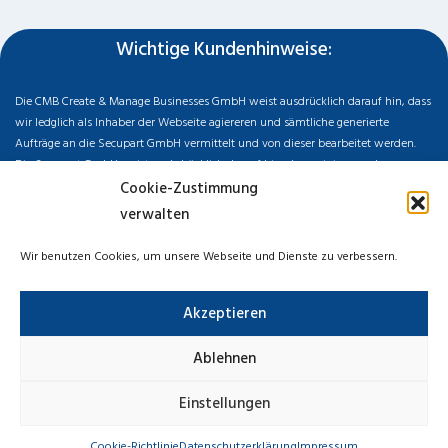
Wichtige Kundenhinweise:
Die CMB Create & Manage Businesses GmbH weist ausdrücklich darauf hin, dass
wir ledglich als Inhaber der Webseite agiereren und sämtliche generierte
Aufträge an die Secupart GmbH vermittelt und von dieser bearbeitet werden.
Die Secupart GmbH weist nachdrücklich darauf hin, dass wir in manchen
Ortschaften keine Zweigstelle haben, sondern die gewünschten Services als
Cookie-Zustimmung
mobiler Dienstleister zu unserem fairen Ortstarif bieten. Neben eigenen
verwalten
Monteuren arbeiten wir in Ausnahmen auch mit regionalen Partnern
zusammen, an die wir den Auftrag dann weiter vermitteln. Im Falle eines
Wir benutzen Cookies, um unsere Webseite und Dienste zu verbessern.
vermittelten Auftrages können wir nicht für die Schnelligkeit, Qualität und Preise
der Fremdfirmen haften. Haftungsansprüche sind direkt gegenüber der
Akzeptieren
Kooperationsfirma vor Ort zu stellen und nicht an uns zu richten. Entnehmen Sie
die Daten und die Preise des Partners bitte dem Auftragsformular, welches Sie
vor Ort ausgehändigt bekommen.
Ablehnen
Impressum
Datenschutzerklärung
Cookie-Richtlinie
Einstellungen
Haftungsausschluss
Cookie-Richtlinie
Datenschutzerklärung
Impressum