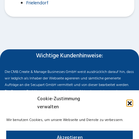
Frielendorf
Wichtige Kundenhinweise:
Die CMB Create & Manage Businesses GmbH weist ausdrücklich darauf hin, dass
wir ledglich als Inhaber der Webseite agiereren und sämtliche generierte
Aufträge an die Secupart GmbH vermittelt und von dieser bearbeitet werden.
Die Secupart GmbH weist nachdrücklich darauf hin, dass wir in manchen
Ortschaften keine Zweigstelle haben, sondern die gewünschten Services als
Cookie-Zustimmung
mobiler Dienstleister zu unserem fairen Ortstarif bieten. Neben eigenen
verwalten
Monteuren arbeiten wir in Ausnahmen auch mit regionalen Partnern
zusammen, an die wir den Auftrag dann weiter vermitteln. Im Falle eines
Wir benutzen Cookies, um unsere Webseite und Dienste zu verbessern.
vermittelten Auftrages können wir nicht für die Schnelligkeit, Qualität und Preise
der Fremdfirmen haften. Haftungsansprüche sind direkt gegenüber der
Akzeptieren
Kooperationsfirma vor Ort zu stellen und nicht an uns zu richten. Entnehmen Sie