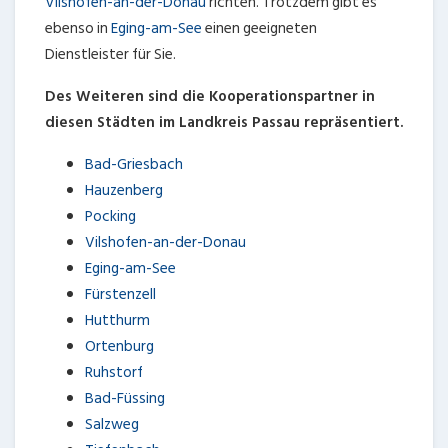
Vilshofen-an-der-Donau
richten. Trotzdem gibt es
ebenso in
Eging-am-See
einen geeigneten
Dienstleister für Sie.
Des Weiteren sind die Kooperationspartner in
diesen Städten im Landkreis Passau repräsentiert.
Bad-Griesbach
Hauzenberg
Pocking
Vilshofen-an-der-Donau
Eging-am-See
Fürstenzell
Hutthurm
Ortenburg
Ruhstorf
Bad-Füssing
Salzweg