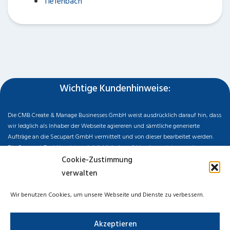
Tiefenbach
Wichtige Kundenhinweise:
Die CMB Create & Manage Businesses GmbH weist ausdrücklich darauf hin, dass
wir ledglich als Inhaber der Webseite agiereren und sämtliche generierte
Aufträge an die Secupart GmbH vermittelt und von dieser bearbeitet werden.
Die Secupart GmbH weist nachdrücklich darauf hin, dass wir in manchen
Ortschaften keine Zweigstelle haben, sondern die gewünschten Services als
Cookie-Zustimmung
mobiler Dienstleister zu unserem fairen Ortstarif bieten. Neben eigenen
verwalten
Monteuren arbeiten wir in Ausnahmen auch mit regionalen Partnern
zusammen, an die wir den Auftrag dann weiter vermitteln. Im Falle eines
Wir benutzen Cookies, um unsere Webseite und Dienste zu verbessern.
vermittelten Auftrages können wir nicht für die Schnelligkeit, Qualität und Preise
der Fremdfirmen haften. Haftungsansprüche sind direkt gegenüber der
Akzeptieren
Kooperationsfirma vor Ort zu stellen und nicht an uns zu richten. Entnehmen Sie