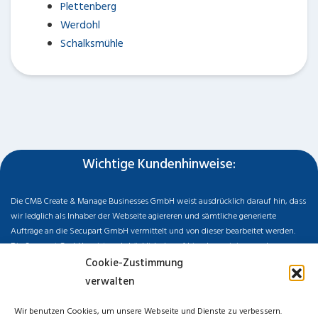
Plettenberg
Werdohl
Schalksmühle
Wichtige Kundenhinweise:
Die CMB Create & Manage Businesses GmbH weist ausdrücklich darauf hin, dass
wir ledglich als Inhaber der Webseite agiereren und sämtliche generierte
Aufträge an die Secupart GmbH vermittelt und von dieser bearbeitet werden.
Die Secupart GmbH weist nachdrücklich darauf hin, dass wir in manchen
Ortschaften keine Zweigstelle haben, sondern die gewünschten Services als
Cookie-Zustimmung
mobiler Dienstleister zu unserem fairen Ortstarif bieten. Neben eigenen
verwalten
Monteuren arbeiten wir in Ausnahmen auch mit regionalen Partnern
zusammen, an die wir den Auftrag dann weiter vermitteln. Im Falle eines
Wir benutzen Cookies, um unsere Webseite und Dienste zu verbessern.