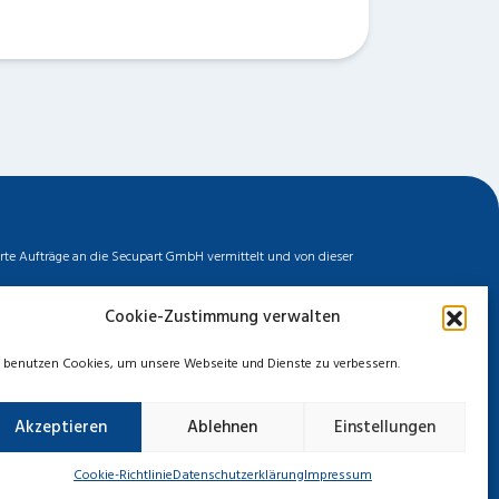
erte Aufträge an die Secupart GmbH vermittelt und von dieser
biler Dienstleister zu unserem fairen Ortstarif bieten. Neben
Cookie-Zustimmung verwalten
ermittelten Auftrages können wir nicht für die Schnelligkeit,
chten. Entnehmen Sie die Daten und die Preise des Partners
 benutzen Cookies, um unsere Webseite und Dienste zu verbessern.
Akzeptieren
Ablehnen
Einstellungen
zerklärung
Cookie-Richtlinie
Haftungsausschluss
Cookie-Richtlinie
Datenschutzerklärung
Impressum