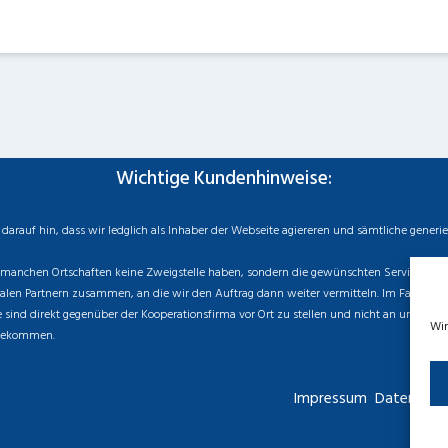
Wichtige Kundenhinweise:
rauf hin, dass wir ledglich als Inhaber der Webseite agiereren und sämtliche generi
manchen Ortschaften keine Zweigstelle haben, sondern die gewünschten Services als mo
n Partnern zusammen, an die wir den Auftrag dann weiter vermitteln. Im Falle eines v
sind direkt gegenüber der Kooperationsfirma vor Ort zu stellen und nicht an uns zu ri
Wir
 bekommen.
Impressum
Datenschut