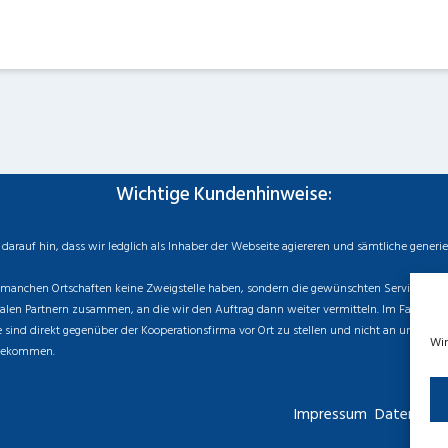
Wichtige Kundenhinweise:
rauf hin, dass wir ledglich als Inhaber der Webseite agiereren und sämtliche generi
manchen Ortschaften keine Zweigstelle haben, sondern die gewünschten Services als mo
n Partnern zusammen, an die wir den Auftrag dann weiter vermitteln. Im Falle eines v
sind direkt gegenüber der Kooperationsfirma vor Ort zu stellen und nicht an uns zu ri
Wir
 bekommen.
Impressum
Datenschut