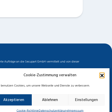
erte Aufträge an die Secupart GmbH vermittelt und von dieser
biler Dienstleister zu unserem fairen Ortstarif bieten. Neben
Cookie-Zustimmung verwalten
ermittelten Auftrages können wir nicht für die Schnelligkeit,
chten. Entnehmen Sie die Daten und die Preise des Partners
 benutzen Cookies, um unsere Webseite und Dienste zu verbessern.
Akzeptieren
Ablehnen
Einstellungen
zerklärung
Cookie-Richtlinie
Haftungsausschluss
Cookie-Richtlinie
Datenschutzerklärung
Impressum