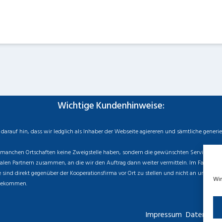
Wichtige Kundenhinweise:
rauf hin, dass wir ledglich als Inhaber der Webseite agiereren und sämtliche generi
manchen Ortschaften keine Zweigstelle haben, sondern die gewünschten Services als mo
n Partnern zusammen, an die wir den Auftrag dann weiter vermitteln. Im Falle eines v
sind direkt gegenüber der Kooperationsfirma vor Ort zu stellen und nicht an uns zu ri
Wir
 bekommen.
Impressum
Datenschut