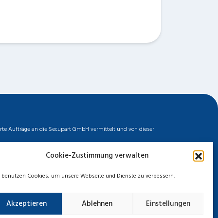
erte Aufträge an die Secupart GmbH vermittelt und von dieser
biler Dienstleister zu unserem fairen Ortstarif bieten. Neben
Cookie-Zustimmung verwalten
ermittelten Auftrages können wir nicht für die Schnelligkeit,
chten. Entnehmen Sie die Daten und die Preise des Partners
 benutzen Cookies, um unsere Webseite und Dienste zu verbessern.
Akzeptieren
Ablehnen
Einstellungen
zerklärung
Cookie-Richtlinie
Haftungsausschluss