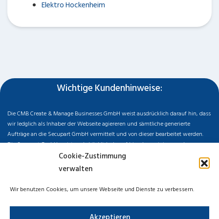
Elektro Hockenheim
Wichtige Kundenhinweise:
Die CMB Create & Manage Businesses GmbH weist ausdrücklich darauf hin, dass
wir ledglich als Inhaber der Webseite agiereren und sämtliche generierte
Aufträge an die Secupart GmbH vermittelt und von dieser bearbeitet werden.
Die Secupart GmbH weist nachdrücklich darauf hin, dass wir in manchen
Ortschaften keine Zweigstelle haben, sondern die gewünschten Services als
Cookie-Zustimmung
mobiler Dienstleister zu unserem fairen Ortstarif bieten. Neben eigenen
verwalten
Monteuren arbeiten wir in Ausnahmen auch mit regionalen Partnern
zusammen, an die wir den Auftrag dann weiter vermitteln. Im Falle eines
Wir benutzen Cookies, um unsere Webseite und Dienste zu verbessern.
vermittelten Auftrages können wir nicht für die Schnelligkeit, Qualität und Preise
der Fremdfirmen haften. Haftungsansprüche sind direkt gegenüber der
Akzeptieren
Kooperationsfirma vor Ort zu stellen und nicht an uns zu richten. Entnehmen Sie