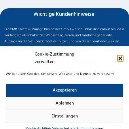
Wichtige Kundenhinweise:
Die CMB Create & Manage Businesses GmbH weist ausdrücklich darauf hin, dass
wir ledglich als Inhaber der Webseite agiereren und sämtliche generierte
Aufträge an die Secupart GmbH vermittelt und von dieser bearbeitet werden.
Die Secupart GmbH weist nachdrücklich darauf hin, dass wir in manchen
Ortschaften keine Zweigstelle haben, sondern die gewünschten Services als
Cookie-Zustimmung
mobiler Dienstleister zu unserem fairen Ortstarif bieten. Neben eigenen
verwalten
Monteuren arbeiten wir in Ausnahmen auch mit regionalen Partnern
zusammen, an die wir den Auftrag dann weiter vermitteln. Im Falle eines
Wir benutzen Cookies, um unsere Webseite und Dienste zu verbessern.
vermittelten Auftrages können wir nicht für die Schnelligkeit, Qualität und Preise
der Fremdfirmen haften. Haftungsansprüche sind direkt gegenüber der
Akzeptieren
Kooperationsfirma vor Ort zu stellen und nicht an uns zu richten. Entnehmen Sie
die Daten und die Preise des Partners bitte dem Auftragsformular, welches Sie
vor Ort ausgehändigt bekommen.
Ablehnen
Impressum
Datenschutzerklärung
Cookie-Richtlinie
Einstellungen
Haftungsausschluss
Cookie-Richtlinie
Datenschutzerklärung
Impressum