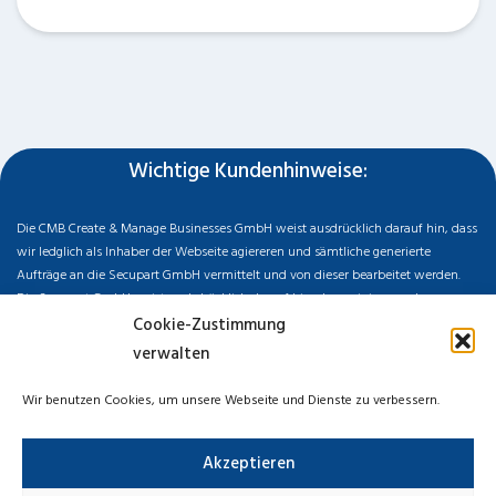
Wichtige Kundenhinweise:
Die CMB Create & Manage Businesses GmbH weist ausdrücklich darauf hin, dass
wir ledglich als Inhaber der Webseite agiereren und sämtliche generierte
Aufträge an die Secupart GmbH vermittelt und von dieser bearbeitet werden.
Die Secupart GmbH weist nachdrücklich darauf hin, dass wir in manchen
Ortschaften keine Zweigstelle haben, sondern die gewünschten Services als
Cookie-Zustimmung
mobiler Dienstleister zu unserem fairen Ortstarif bieten. Neben eigenen
verwalten
Monteuren arbeiten wir in Ausnahmen auch mit regionalen Partnern
zusammen, an die wir den Auftrag dann weiter vermitteln. Im Falle eines
Wir benutzen Cookies, um unsere Webseite und Dienste zu verbessern.
vermittelten Auftrages können wir nicht für die Schnelligkeit, Qualität und Preise
der Fremdfirmen haften. Haftungsansprüche sind direkt gegenüber der
Akzeptieren
Kooperationsfirma vor Ort zu stellen und nicht an uns zu richten. Entnehmen Sie
die Daten und die Preise des Partners bitte dem Auftragsformular, welches Sie