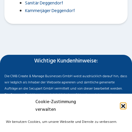
Sanitär Deggendorf
Kammerjäger Deggendorf
Wichtige Kundenhinweise:
Die CMB Create & Manage Businesses GmbH weist ausdrücklich darauf hin, dass
wir ledglich als Inhaber der Webseite agiereren und sämtliche generierte
Aufträge an die Secupart GmbH vermittelt und von dieser bearbeitet werden.
Die Secupart GmbH weist nachdrücklich darauf hin, dass wir in manchen
Ortschaften keine Zweigstelle haben, sondern die gewünschten Services als
Cookie-Zustimmung
mobiler Dienstleister zu unserem fairen Ortstarif bieten. Neben eigenen
verwalten
Monteuren arbeiten wir in Ausnahmen auch mit regionalen Partnern
zusammen, an die wir den Auftrag dann weiter vermitteln. Im Falle eines
Wir benutzen Cookies, um unsere Webseite und Dienste zu verbessern.
vermittelten Auftrages können wir nicht für die Schnelligkeit, Qualität und Preise
der Fremdfirmen haften. Haftungsansprüche sind direkt gegenüber der