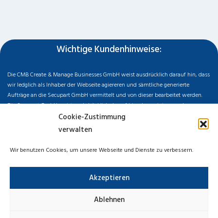
Wichtige Kundenhinweise:
Die CMB Create & Manage Businesses GmbH weist ausdrücklich darauf hin, dass
wir ledglich als Inhaber der Webseite agiereren und sämtliche generierte
Aufträge an die Secupart GmbH vermittelt und von dieser bearbeitet werden.
Die Secupart GmbH weist nachdrücklich darauf hin, dass wir in manchen
Ortschaften keine Zweigstelle haben, sondern die gewünschten Services als
Cookie-Zustimmung
mobiler Dienstleister zu unserem fairen Ortstarif bieten. Neben eigenen
verwalten
Monteuren arbeiten wir in Ausnahmen auch mit regionalen Partnern
zusammen, an die wir den Auftrag dann weiter vermitteln. Im Falle eines
Wir benutzen Cookies, um unsere Webseite und Dienste zu verbessern.
vermittelten Auftrages können wir nicht für die Schnelligkeit, Qualität und Preise
der Fremdfirmen haften. Haftungsansprüche sind direkt gegenüber der
Akzeptieren
Kooperationsfirma vor Ort zu stellen und nicht an uns zu richten. Entnehmen Sie
die Daten und die Preise des Partners bitte dem Auftragsformular, welches Sie
vor Ort ausgehändigt bekommen.
Ablehnen
Impressum
Datenschutzerklärung
Cookie-Richtlinie