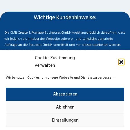
Wichtige Kundenhinweise:
Die CMB Create & Manage Businesses GmbH weist ausdrücklich darauf hin, dass
wir ledglich als Inhaber der Webseite agiereren und sämtliche generierte
Aufträge an die Secupart GmbH vermittelt und von dieser bearbeitet werden.
Die Secupart GmbH weist nachdrücklich darauf hin, dass wir in manchen
Ortschaften keine Zweigstelle haben, sondern die gewünschten Services als
Cookie-Zustimmung
mobiler Dienstleister zu unserem fairen Ortstarif bieten. Neben eigenen
verwalten
Monteuren arbeiten wir in Ausnahmen auch mit regionalen Partnern
zusammen, an die wir den Auftrag dann weiter vermitteln. Im Falle eines
Wir benutzen Cookies, um unsere Webseite und Dienste zu verbessern.
vermittelten Auftrages können wir nicht für die Schnelligkeit, Qualität und Preise
der Fremdfirmen haften. Haftungsansprüche sind direkt gegenüber der
Akzeptieren
Kooperationsfirma vor Ort zu stellen und nicht an uns zu richten. Entnehmen Sie
die Daten und die Preise des Partners bitte dem Auftragsformular, welches Sie
vor Ort ausgehändigt bekommen.
Ablehnen
Impressum
Datenschutzerklärung
Cookie-Richtlinie
Einstellungen
Haftungsausschluss