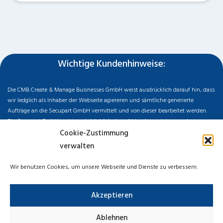
Wichtige Kundenhinweise:
Die CMB Create & Manage Businesses GmbH weist ausdrücklich darauf hin, dass
wir ledglich als Inhaber der Webseite agiereren und sämtliche generierte
Aufträge an die Secupart GmbH vermittelt und von dieser bearbeitet werden.
Die Secupart GmbH weist nachdrücklich darauf hin, dass wir in manchen
Ortschaften keine Zweigstelle haben, sondern die gewünschten Services als
Cookie-Zustimmung
mobiler Dienstleister zu unserem fairen Ortstarif bieten. Neben eigenen
verwalten
Monteuren arbeiten wir in Ausnahmen auch mit regionalen Partnern
zusammen, an die wir den Auftrag dann weiter vermitteln. Im Falle eines
Wir benutzen Cookies, um unsere Webseite und Dienste zu verbessern.
vermittelten Auftrages können wir nicht für die Schnelligkeit, Qualität und Preise
der Fremdfirmen haften. Haftungsansprüche sind direkt gegenüber der
Akzeptieren
Kooperationsfirma vor Ort zu stellen und nicht an uns zu richten. Entnehmen Sie
die Daten und die Preise des Partners bitte dem Auftragsformular, welches Sie
vor Ort ausgehändigt bekommen.
Ablehnen